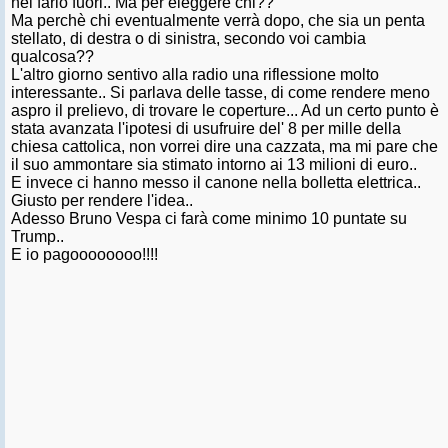
nel farlo fuori.. Ma per eleggere chi??
Ma perchè chi eventualmente verrà dopo, che sia un penta
stellato, di destra o di sinistra, secondo voi cambia
qualcosa??
L'altro giorno sentivo alla radio una riflessione molto
interessante.. Si parlava delle tasse, di come rendere meno
aspro il prelievo, di trovare le coperture... Ad un certo punto è
stata avanzata l'ipotesi di usufruire del' 8 per mille della
chiesa cattolica, non vorrei dire una cazzata, ma mi pare che
il suo ammontare sia stimato intorno ai 13 milioni di euro..
E invece ci hanno messo il canone nella bolletta elettrica..
Giusto per rendere l'idea..
Adesso Bruno Vespa ci farà come minimo 10 puntate su
Trump..
E io pagoooooooo!!!!