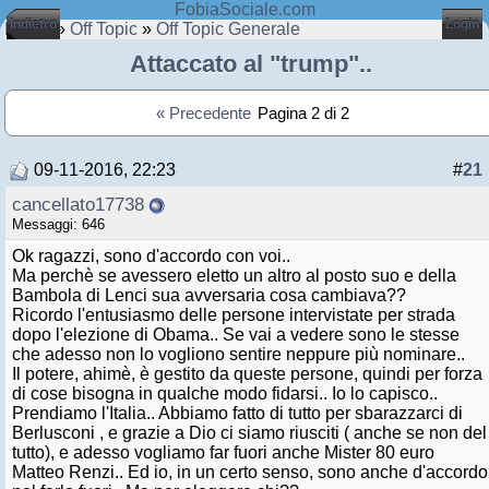
FobiaSociale.com
Indietro
Login
Home
»
Off Topic
»
Off Topic Generale
Attaccato al "trump"..
« Precedente
Pagina 2 di 2
09-11-2016, 22:23
#
21
cancellato17738
Messaggi: 646
Ok ragazzi, sono d'accordo con voi..
Ma perchè se avessero eletto un altro al posto suo e della
Bambola di Lenci sua avversaria cosa cambiava??
Ricordo l'entusiasmo delle persone intervistate per strada
dopo l'elezione di Obama.. Se vai a vedere sono le stesse
che adesso non lo vogliono sentire neppure più nominare..
Il potere, ahimè, è gestito da queste persone, quindi per forza
di cose bisogna in qualche modo fidarsi.. Io lo capisco..
Prendiamo l'Italia.. Abbiamo fatto di tutto per sbarazzarci di
Berlusconi , e grazie a Dio ci siamo riusciti ( anche se non del
tutto), e adesso vogliamo far fuori anche Mister 80 euro
Matteo Renzi.. Ed io, in un certo senso, sono anche d'accordo