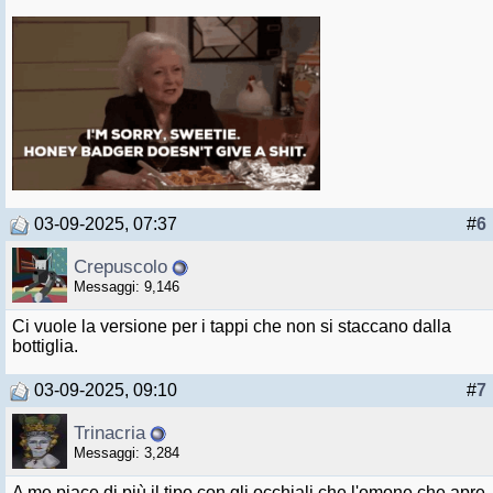
03-09-2025, 07:37
#
6
Crepuscolo
Messaggi: 9,146
Ci vuole la versione per i tappi che non si staccano dalla
bottiglia.
03-09-2025, 09:10
#
7
Trinacria
Messaggi: 3,284
A me piace di più il tipo con gli occhiali che l'omone che apre