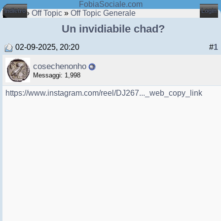
FobiaSociale.com
Indietro
Login
Home
»
Off Topic
»
Off Topic Generale
Un invidiabile chad?
02-09-2025, 20:20
#
1
cosechenonho
Messaggi: 1,998
https://www.instagram.com/reel/DJ267..._web_copy_link