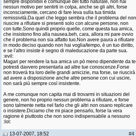
sempre disponibili è comunque del tutto naturale, non hai
nessun motivo per sentirti in colpa, anche se gli altri, forse
inconsciamente, cercano di fare leva sulla tua timida
remissività.Da quel che leggo sembra che il problema del non
riuscire a rifiutare si presenti solo con alcune persone, non
con tutte.Sono quindi proprio quelle, come questa tua amica,
che insistono fino alla nausea.beh, cara, allora mi pare ovvio
che il problema non sia affatto tuo.Non avere paura a rifiutare
in modo deciso quando non hai voglia/tempo, è un tuo diritto,
e se l'altro insiste è segno di maleducazione da parte sua.
:evil:
Magari per rendere la tua amica un pò meno dipendente da te
potresti davvero presentarla ad altre tue conoscenze.Forse
non troverà tra loro delle grandi amicizie, ma forse, se riuscirà
ad avere a disposizione anche altre persone con cui uscire,
non sarà più sempre così insistente.
A me comunque non capita mai di trovarmi in situazioni del
genere, non ho proprio nessun problema a rifiutare, e forse
sono talmente netta nel farlo che gli altri non osano replicare
o insistere.Diciamo che mi piace pensarlo, forse la vera
ragione è piuttosto che non sono indispensabile a nessuno
:lol:
13-07-2007, 18:52
#
4