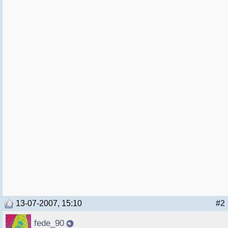
13-07-2007, 15:10
#
2
fede_90