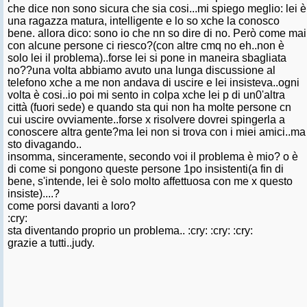
che dice non sono sicura che sia cosi...mi spiego meglio: lei è
una ragazza matura, intelligente e lo so xche la conosco
bene. allora dico: sono io che nn so dire di no. Però come mai
con alcune persone ci riesco?(con altre cmq no eh..non è
solo lei il problema)..forse lei si pone in maneira sbagliata
no??una volta abbiamo avuto una lunga discussione al
telefono xche a me non andava di uscire e lei insisteva..ogni
volta è cosi..io poi mi sento in colpa xche lei p di un0'altra
città (fuori sede) e quando sta qui non ha molte persone cn
cui uscire ovviamente..forse x risolvere dovrei spingerla a
conoscere altra gente?ma lei non si trova con i miei amici..ma
sto divagando..
insomma, sinceramente, secondo voi il problema è mio? o è
di come si pongono queste persone 1po insistenti(a fin di
bene, s'intende, lei è solo molto affettuosa con me x questo
insiste)....?
come porsi davanti a loro?
:cry:
sta diventando proprio un problema.. :cry: :cry: :cry:
grazie a tutti..judy.