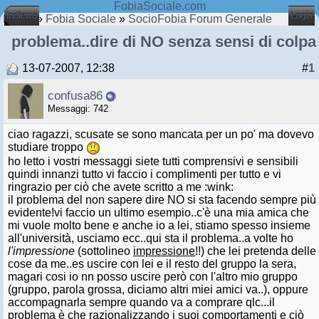
FobiaSociale.com
Indietro
Login
Home
»
Fobia Sociale
»
SocioFobia Forum Generale
problema..dire di NO senza sensi di colpa
13-07-2007, 12:38
#
1
confusa86
Messaggi: 742
ciao ragazzi, scusate se sono mancata per un po' ma dovevo
studiare troppo
ho letto i vostri messaggi siete tutti comprensivi e sensibili
quindi innanzi tutto vi faccio i complimenti per tutto e vi
ringrazio per ciò che avete scritto a me :wink:
il problema del non sapere dire NO si sta facendo sempre più
evidente!vi faccio un ultimo esempio..c'è una mia amica che
mi vuole molto bene e anche io a lei, stiamo spesso insieme
all'università, usciamo ecc..qui sta il problema..a volte ho
l'impressione
(sottolineo
impressione
!!) che lei pretenda delle
cose da me..es uscire con lei e il resto del gruppo la sera,
magari cosi io nn posso uscire però con l'altro mio gruppo
(gruppo, parola grossa, diciamo altri miei amici va..), oppure
accompagnarla sempre quando va a comprare qlc...il
problema è che razionalizzando i suoi comportamenti e ciò