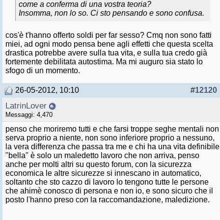
come a conferma di una vostra teoria?
Insomma, non lo so. Ci sto pensando e sono confusa.
cos'è t'hanno offerto soldi per far sesso? Cmq non sono fatti
miei, ad ogni modo pensa bene agli effetti che questa scelta
drastica potrebbe avere sulla tua vita, e sulla tua credo già
fortemente debilitata autostima. Ma mi auguro sia stato lo
sfogo di un momento.
26-05-2012, 10:10
#
12120
LatrinLover
Messaggi: 4,470
penso che moriremo tutti e che farsi troppe seghe mentali non
serva proprio a niente, non sono inferiore proprio a nessuno,
la vera differenza che passa tra me e chi ha una vita definibile
"bella" è solo un maledetto lavoro che non arriva, penso
anche per molti altri su questo forum, con la sicurezza
economica le altre sicurezze si innescano in automatico,
soltanto che sto cazzo di lavoro lo tengono tutte le persone
che ahimè conosco di persona e non io, e sono sicuro che il
posto l'hanno preso con la raccomandazione, maledizione.