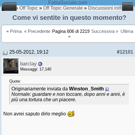
FobiaSociale.com
Indietro
Login
Home
»
Off Topic
»
Off Topic Generale
»
Discussioni inifinite
Come vi sentite in questo momento?
«
Prima
« Precedente
Pagina 606 di 2219
Successiva »
Ultima
»
25-05-2012, 19:12
#
12101
barclay
Messaggi: 17,140
Quote:
Originariamente inviata da
Winston_Smith
Normale: guardare e non toccare, dopo anni e anni, è
più una tortura che un piacere.
Non avrei saputo dirlo meglio