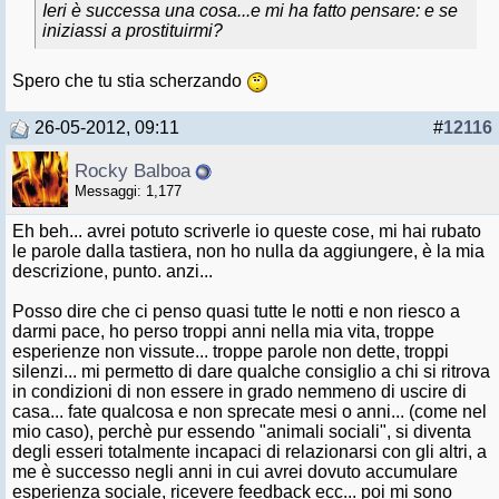
Ieri è successa una cosa...e mi ha fatto pensare: e se
iniziassi a prostituirmi?
Spero che tu stia scherzando
26-05-2012, 09:11
#
12116
Rocky Balboa
Messaggi: 1,177
Eh beh... avrei potuto scriverle io queste cose, mi hai rubato
le parole dalla tastiera, non ho nulla da aggiungere, è la mia
descrizione, punto. anzi...
Posso dire che ci penso quasi tutte le notti e non riesco a
darmi pace, ho perso troppi anni nella mia vita, troppe
esperienze non vissute... troppe parole non dette, troppi
silenzi... mi permetto di dare qualche consiglio a chi si ritrova
in condizioni di non essere in grado nemmeno di uscire di
casa... fate qualcosa e non sprecate mesi o anni... (come nel
mio caso), perchè pur essendo "animali sociali", si diventa
degli esseri totalmente incapaci di relazionarsi con gli altri, a
me è successo negli anni in cui avrei dovuto accumulare
esperienza sociale, ricevere feedback ecc... poi mi sono