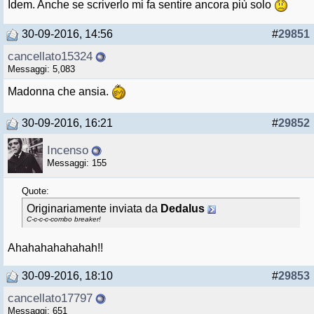
Idem. Anche se scriverlo mi fa sentire ancora più solo
30-09-2016, 14:56
#
29851
cancellato15324
Messaggi: 5,083
Madonna che ansia.
30-09-2016, 16:21
#
29852
Incenso
Messaggi: 155
Quote:
Originariamente inviata da
Dedalus
C-c-c-c-combo breaker!
Ahahahahahahah!!
30-09-2016, 18:10
#
29853
cancellato17797
Messaggi: 651