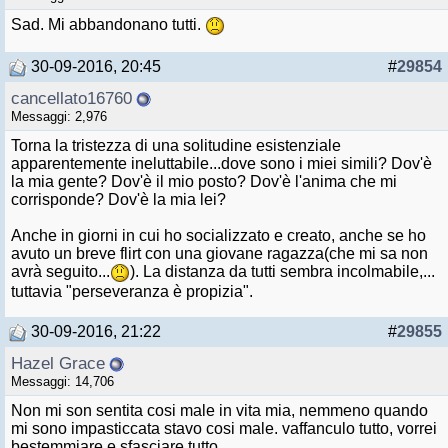
Sad. Mi abbandonano tutti.
30-09-2016, 20:45
#
29854
cancellato16760
Messaggi: 2,976
Torna la tristezza di una solitudine esistenziale
apparentemente ineluttabile...dove sono i miei simili? Dov'è
la mia gente? Dov'è il mio posto? Dov'è l'anima che mi
corrisponde? Dov'è la mia lei?
Anche in giorni in cui ho socializzato e creato, anche se ho
avuto un breve flirt con una giovane ragazza(che mi sa non
avrà seguito...
). La distanza da tutti sembra incolmabile,...
tuttavia "perseveranza è propizia".
30-09-2016, 21:22
#
29855
Hazel Grace
Messaggi: 14,706
Non mi son sentita cosi male in vita mia, nemmeno quando
mi sono impasticcata stavo cosi male. vaffanculo tutto, vorrei
bestemmiare e sfasciare tutto