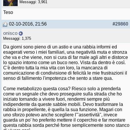
Messaggi: 3,961
Teso
02-10-2016, 21:56
#
29860
onisco
Messaggi: 1,375
Da giorni sono pieno di un astio e una rabbia informi ed
esagerati verso i miei familiari, una negatività muta e stronza
che va e che viene, non si cura di far male agli altri e distorce
lo spazio intorno come un buco nero. Vista da dentro è così.
C'è dentro tutta la mia vita con loro, la mancanza di
comunicazione di condivisione di felicità le mie frustrazioni il
senso di fallimento l'impotenza che sento a stare qua.
Come metabolizzo questa cosa? Riesco solo a prenderla
come un segnale che devo proseguire sulla strada che ho
iniziato tornando a vivere fuori, rendermi sempre più
indipendente da queste sabbie mobili. Devo trasformare la
rabbia in propellente, è quella la sua funzione. Magari con
uno sforzo potevo anche scegliere l'"assertività", invece
guarda un po' ho preferito mettere il coperchio e far montare
questa rabbia sorda perché forse semplicemente sono stanco