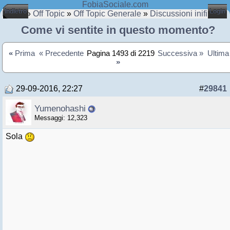
FobiaSociale.com
Indietro
Login
Home
»
Off Topic
»
Off Topic Generale
»
Discussioni inifinite
Come vi sentite in questo momento?
«
Prima
« Precedente
Pagina 1493 di 2219
Successiva »
Ultima
»
29-09-2016, 22:27
#
29841
Yumenohashi
Messaggi: 12,323
Sola